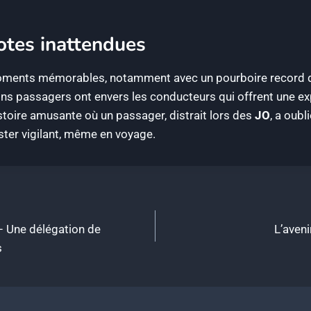
otes inattendues
oments mémorables, notamment avec un pourboire record
s passagers ont envers les conducteurs qui offrent une exp
stoire amusante où un passager, distrait lors des
JO
, a oubl
ester vigilant, même en voyage.
» – Une délégation de
L’aveni
s